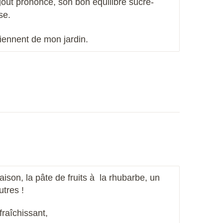
goût prononcé, son bon équilibre sucré-
use.
iennent de mon jardin.
ison, la pâte de fruits à la rhubarbe, un
utres !
fraîchissant,