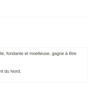
lle, fond
ante et moelleuse, gagne à être
ent
du
Nord.